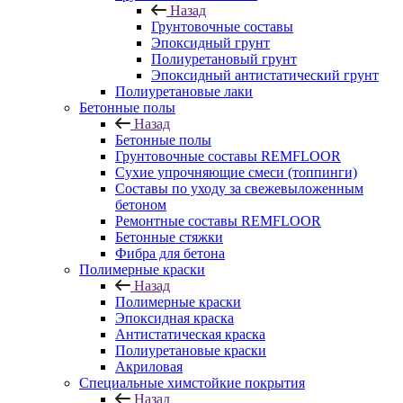
Назад
Грунтовочные составы
Эпоксидный грунт
Полиуретановый грунт
Эпоксидный антистатический грунт
Полиуретановые лаки
Бетонные полы
Назад
Бетонные полы
Грунтовочные составы REMFLOOR
Сухие упрочняющие смеси (топпинги)
Составы по уходу за свежевыложенным
бетоном
Ремонтные составы REMFLOOR
Бетонные стяжки
Фибра для бетона
Полимерные краски
Назад
Полимерные краски
Эпоксидная краска
Антистатическая краска
Полиуретановые краски
Акриловая
Специальные химстойкие покрытия
Назад