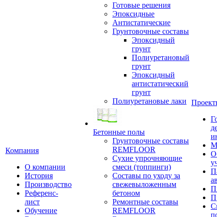
Готовые решения
Эпоксидные
Антистатические
Грунтовочные составы
Эпоксидный
грунт
Полиуретановый
грунт
Эпоксидный
антистатический
грунт
Полиуретановые лаки
Проект
Г
д
Бетонные полы
и
Грунтовочные составы
М
REMFLOOR
Компания
О
Сухие упрочняющие
у
О компании
смеси (топпинги)
П
История
Составы по уходу за
а
Производство
свежевыложенным
П
Референс-
бетоном
П
лист
Ремонтные составы
С
Обучение
REMFLOOR
п