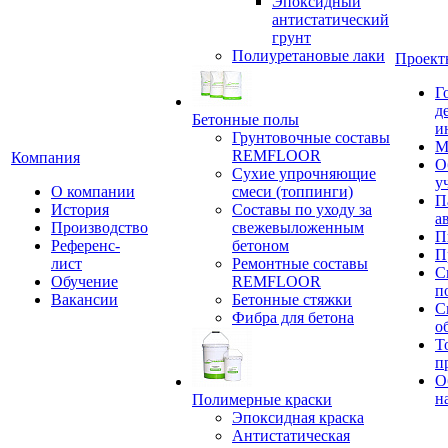
Эпоксидный
антистатический
грунт
Полиуретановые лаки
Проект
Г
д
Бетонные полы
и
Грунтовочные составы
М
REMFLOOR
Компания
О
Сухие упрочняющие
у
О компании
смеси (топпинги)
П
История
Составы по уходу за
а
Производство
свежевыложенным
П
Референс-
бетоном
П
лист
Ремонтные составы
С
Обучение
REMFLOOR
п
Вакансии
Бетонные стяжки
С
Фибра для бетона
о
Т
п
О
н
Полимерные краски
Эпоксидная краска
Антистатическая