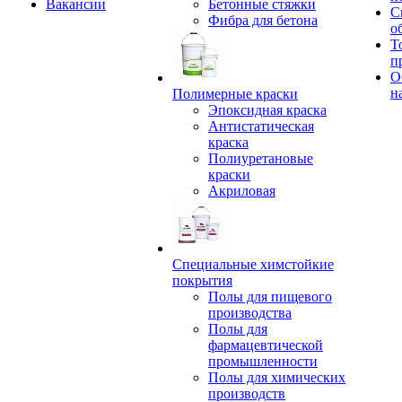
Вакансии
Бетонные стяжки
С
Фибра для бетона
о
Т
п
О
н
Полимерные краски
Эпоксидная краска
Антистатическая
краска
Полиуретановые
краски
Акриловая
Специальные химстойкие
покрытия
Полы для пищевого
производства
Полы для
фармацевтической
промышленности
Полы для химических
производств