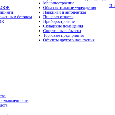
Машиностроение
Ин
FLOOR
Образовательные учреждения
оппинги)
Паркинги и автоцентры
ложенным бетоном
Пищевая отрасль
OR
Приборостроение
Складские помещения
Спортивные объекты
Торговые предприятия
Объекты другого назначения
тва
промышленности
дств