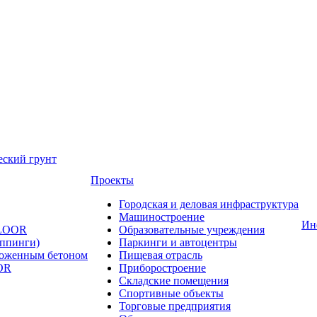
еский грунт
Проекты
Городская и деловая инфраструктура
Машиностроение
Ин
FLOOR
Образовательные учреждения
оппинги)
Паркинги и автоцентры
ложенным бетоном
Пищевая отрасль
OR
Приборостроение
Складские помещения
Спортивные объекты
Торговые предприятия