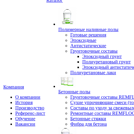
Каталог
Полимерные наливные полы
Готовые решения
Эпоксидные
Антистатические
Грунтовочные составы
Эпоксидный грунт
Полиуретановый грунт
Эпоксидный антистатич
Полиуретановые лаки
Компания
Бетонные полы
О компании
Грунтовочные составы REM
История
Сухие упрочняющие смеси (т
Производство
Составы по уходу за свежевы
Референс-лист
Ремонтные составы REMFLO
Обучение
Бетонные стяжки
Вакансии
Фибра для бетона