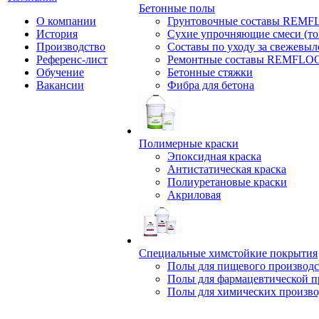
Бетонные полы
О компании
Грунтовочные составы REM
История
Сухие упрочняющие смеси (т
Производство
Составы по уходу за свежевы
Референс-лист
Ремонтные составы REMFLO
Обучение
Бетонные стяжки
Вакансии
Фибра для бетона
Полимерные краски
Эпоксидная краска
Антистатическая краска
Полиуретановые краски
Акриловая
Специальные химстойкие покрытия
Полы для пищевого производс
Полы для фармацевтической 
Полы для химических произво