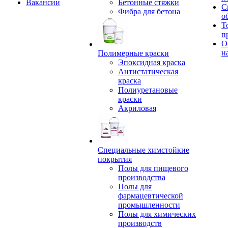
Вакансии
Бетонные стяжки
С
Фибра для бетона
о
Т
п
О
н
Полимерные краски
Эпоксидная краска
Антистатическая
краска
Полиуретановые
краски
Акриловая
Специальные химстойкие
покрытия
Полы для пищевого
производства
Полы для
фармацевтической
промышленности
Полы для химических
производств