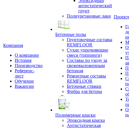
Эпоксидный
антистатический
грунт
Полиуретановые лаки
Проект
Г
д
Бетонные полы
и
Грунтовочные составы
М
REMFLOOR
Компания
О
Сухие упрочняющие
у
О компании
смеси (топпинги)
П
История
Составы по уходу за
а
Производство
свежевыложенным
П
Референс-
бетоном
П
лист
Ремонтные составы
С
Обучение
REMFLOOR
п
Вакансии
Бетонные стяжки
С
Фибра для бетона
о
Т
п
О
н
Полимерные краски
Эпоксидная краска
Антистатическая