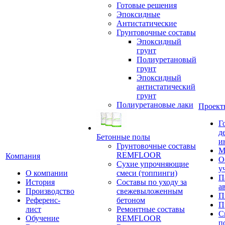
Готовые решения
Эпоксидные
Антистатические
Грунтовочные составы
Эпоксидный
грунт
Полиуретановый
грунт
Эпоксидный
антистатический
грунт
Полиуретановые лаки
Проект
Г
д
Бетонные полы
и
Грунтовочные составы
М
REMFLOOR
Компания
О
Сухие упрочняющие
у
О компании
смеси (топпинги)
П
История
Составы по уходу за
а
Производство
свежевыложенным
П
Референс-
бетоном
П
лист
Ремонтные составы
С
Обучение
REMFLOOR
п