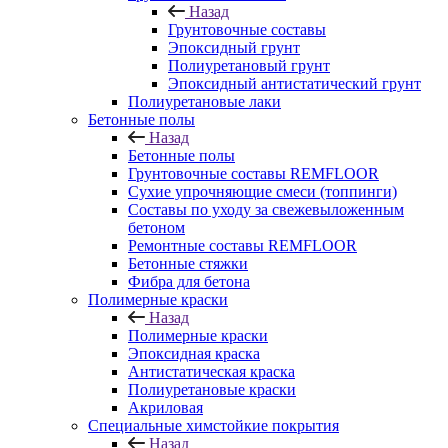
Назад
Грунтовочные составы
Эпоксидный грунт
Полиуретановый грунт
Эпоксидный антистатический грунт
Полиуретановые лаки
Бетонные полы
Назад
Бетонные полы
Грунтовочные составы REMFLOOR
Сухие упрочняющие смеси (топпинги)
Составы по уходу за свежевыложенным
бетоном
Ремонтные составы REMFLOOR
Бетонные стяжки
Фибра для бетона
Полимерные краски
Назад
Полимерные краски
Эпоксидная краска
Антистатическая краска
Полиуретановые краски
Акриловая
Специальные химстойкие покрытия
Назад