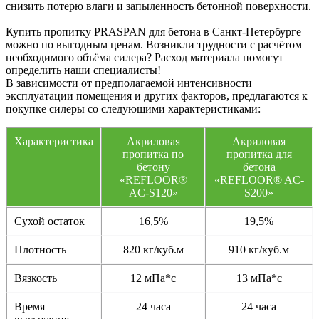
снизить потерю влаги и запыленность бетонной поверхности.
Купить пропитку PRASPAN для бетона в Санкт-Петербурге
можно по выгодным ценам. Возникли трудности с расчётом
необходимого объёма силера? Расход материала помогут
определить наши специалисты!
В зависимости от предполагаемой интенсивности
эксплуатации помещения и других факторов, предлагаются к
покупке силеры со следующими характеристиками:
Характеристика
Акриловая
Акриловая
пропитка по
пропитка для
бетону
бетона
«REFLOOR®
«REFLOOR® AC-
AC-S120»
S200»
Сухой остаток
16,5%
19,5%
Плотность
820 кг/куб.м
910 кг/куб.м
Вязкость
12 мПа*с
13 мПа*с
Время
24 часа
24 часа