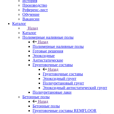
История
Производство
Референс-лист
Обучение
Вакансии
Каталог
Назад
Каталог
Полимерные наливные полы
Назад
Полимерные наливные полы
Готовые решения
Эпоксидные
Антистатические
Грунтовочные составы
Назад
Грунтовочные составы
Эпоксидный грунт
Полиуретановый грунт
Эпоксидный антистатический грунт
Полиуретановые лаки
Бетонные полы
Назад
Бетонные полы
Грунтовочные составы REMFLOOR