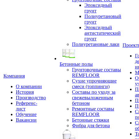
Эпоксидный
грунт
Полиуретановый
грунт
Эпоксидный
антистатический
грунт
Полиуретановые лаки
Проект
Г
д
Бетонные полы
и
Грунтовочные составы
М
REMFLOOR
Компания
О
Сухие упрочняющие
у
О компании
смеси (топпинги)
П
История
Составы по уходу за
а
Производство
свежевыложенным
П
Референс-
бетоном
П
лист
Ремонтные составы
С
Обучение
REMFLOOR
п
Вакансии
Бетонные стяжки
С
Фибра для бетона
о
Т