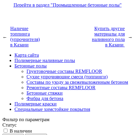
Перейти в раздел "Промышленные бетонные полы"
Наличие
Купить другие
топпинга
материалы для
←
→
(упрочнителя)
наливного пола
в Казани
в Казани
Карта сайта
Полимерные наливные полы
Бетонные полы
Грунтовочные составы REMFLOOR
Сухие упрочняющие смеси (топпинги)
Составы по уходу за свежевыложенным бетоном
Ремонтные составы REMFLOOR
Бетонные стяжки
Фибра для бетона
Полимерные краски
Специальные химстойкие покрытия
Фильтр по параметрам
Статус
В наличии