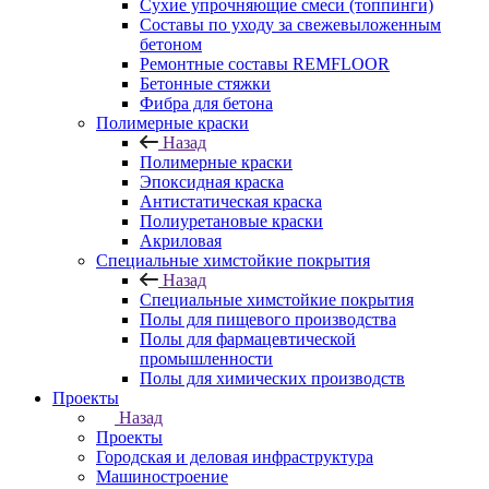
Сухие упрочняющие смеси (топпинги)
Составы по уходу за свежевыложенным
бетоном
Ремонтные составы REMFLOOR
Бетонные стяжки
Фибра для бетона
Полимерные краски
Назад
Полимерные краски
Эпоксидная краска
Антистатическая краска
Полиуретановые краски
Акриловая
Специальные химстойкие покрытия
Назад
Специальные химстойкие покрытия
Полы для пищевого производства
Полы для фармацевтической
промышленности
Полы для химических производств
Проекты
Назад
Проекты
Городская и деловая инфраструктура
Машиностроение