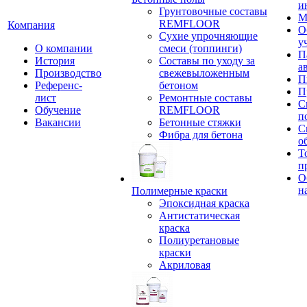
и
Грунтовочные составы
М
REMFLOOR
Компания
О
Сухие упрочняющие
у
О компании
смеси (топпинги)
П
История
Составы по уходу за
а
Производство
свежевыложенным
П
Референс-
бетоном
П
лист
Ремонтные составы
С
Обучение
REMFLOOR
п
Вакансии
Бетонные стяжки
С
Фибра для бетона
о
Т
п
О
н
Полимерные краски
Эпоксидная краска
Антистатическая
краска
Полиуретановые
краски
Акриловая