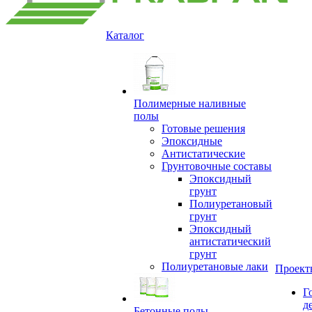
Каталог
Полимерные наливные
полы
Готовые решения
Эпоксидные
Антистатические
Грунтовочные составы
Эпоксидный
грунт
Полиуретановый
грунт
Эпоксидный
антистатический
грунт
Полиуретановые лаки
Проект
Г
д
Бетонные полы