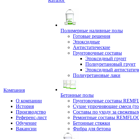
Каталог
Полимерные наливные полы
Готовые решения
Эпоксидные
Антистатические
Грунтовочные составы
Эпоксидный грунт
Полиуретановый грунт
Эпоксидный антистатич
Полиуретановые лаки
Компания
Бетонные полы
О компании
Грунтовочные составы REM
История
Сухие упрочняющие смеси (т
Производство
Составы по уходу за свежевы
Референс-лист
Ремонтные составы REMFLO
Обучение
Бетонные стяжки
Вакансии
Фибра для бетона