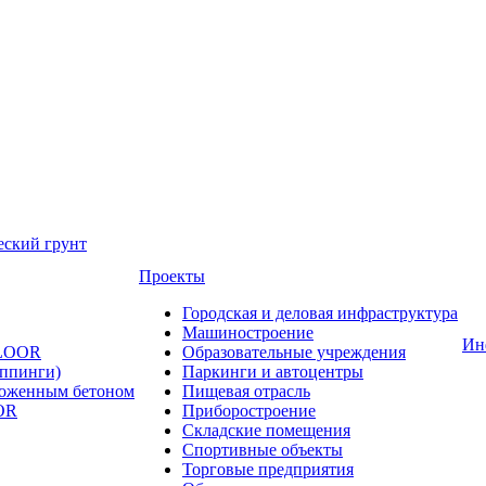
еский грунт
Проекты
Городская и деловая инфраструктура
Машиностроение
Ин
FLOOR
Образовательные учреждения
оппинги)
Паркинги и автоцентры
ложенным бетоном
Пищевая отрасль
OR
Приборостроение
Складские помещения
Спортивные объекты
Торговые предприятия