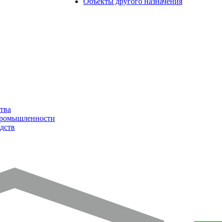
Объекты другого назначения
тва
промышленности
дств