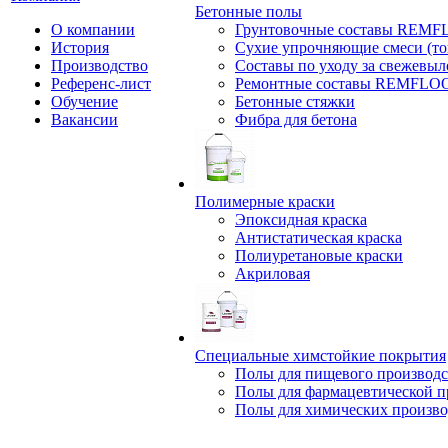
Бетонные полы
О компании
Грунтовочные составы REM
История
Сухие упрочняющие смеси (т
Производство
Составы по уходу за свежевы
Референс-лист
Ремонтные составы REMFLO
Обучение
Бетонные стяжки
Вакансии
Фибра для бетона
Полимерные краски
Эпоксидная краска
Антистатическая краска
Полиуретановые краски
Акриловая
Специальные химстойкие покрытия
Полы для пищевого производс
Полы для фармацевтической 
Полы для химических произво