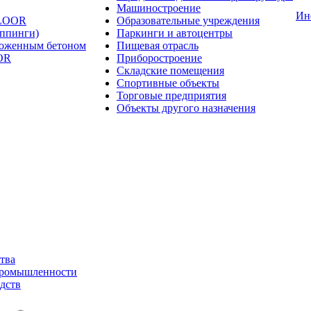
Машиностроение
Ин
FLOOR
Образовательные учреждения
оппинги)
Паркинги и автоцентры
ложенным бетоном
Пищевая отрасль
OR
Приборостроение
Складские помещения
Спортивные объекты
Торговые предприятия
Объекты другого назначения
тва
промышленности
дств