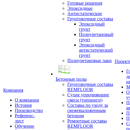
Готовые решения
Эпоксидные
Антистатические
Грунтовочные составы
Эпоксидный
грунт
Полиуретановый
грунт
Эпоксидный
антистатический
грунт
Полиуретановые лаки
Проект
Г
д
Бетонные полы
и
Грунтовочные составы
М
REMFLOOR
Компания
О
Сухие упрочняющие
у
О компании
смеси (топпинги)
П
История
Составы по уходу за
а
Производство
свежевыложенным
П
Референс-
бетоном
П
лист
Ремонтные составы
С
Обучение
REMFLOOR
п