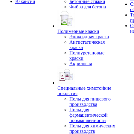
Вакансии
Бетонные стяжки
С
Фибра для бетона
о
Т
п
О
н
Полимерные краски
Эпоксидная краска
Антистатическая
краска
Полиуретановые
краски
Акриловая
Специальные химстойкие
покрытия
Полы для пищевого
производства
Полы для
фармацевтической
промышленности
Полы для химических
производств