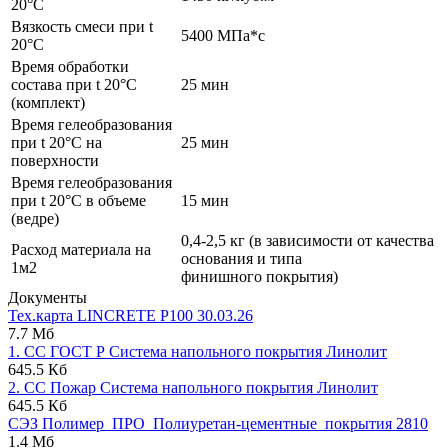
20°C
Вязкость смеси при t
5400 МПа*с
20°С
Время обработки
состава при t 20°C
25 мин
(комплект)
Время гелеобразования
при t 20°C на
25 мин
поверхности
Время гелеобразования
при t 20°C в объеме
15 мин
(ведре)
0,4-2,5 кг (в зависимости от качества
Расход материала на
основания и типа
1м2
финишного покрытия)
Документы
Тех.карта LINCRETE P100 30.03.26
7.7 Мб
1. СС ГОСТ Р Система напольного покрытия Линолит
645.5 Кб
2. СС Пожар Система напольного покрытия Линолит
645.5 Кб
СЭЗ Полимер_ПРО_Полиуретан-цементные_покрытия 2810
1.4 Мб