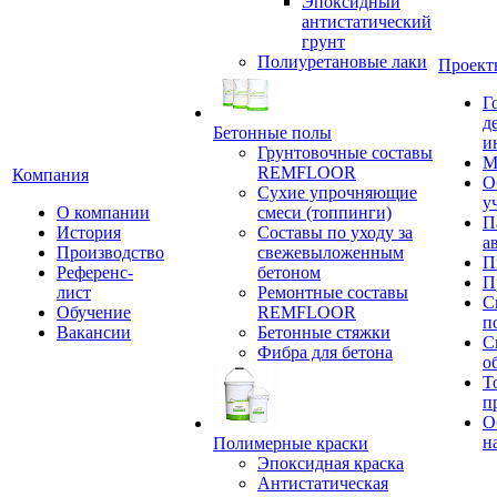
Эпоксидный
антистатический
грунт
Полиуретановые лаки
Проект
Г
д
Бетонные полы
и
Грунтовочные составы
М
REMFLOOR
Компания
О
Сухие упрочняющие
у
О компании
смеси (топпинги)
П
История
Составы по уходу за
а
Производство
свежевыложенным
П
Референс-
бетоном
П
лист
Ремонтные составы
С
Обучение
REMFLOOR
п
Вакансии
Бетонные стяжки
С
Фибра для бетона
о
Т
п
О
н
Полимерные краски
Эпоксидная краска
Антистатическая