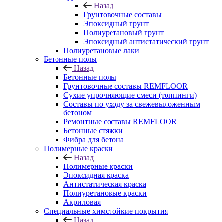
Назад
Грунтовочные составы
Эпоксидный грунт
Полиуретановый грунт
Эпоксидный антистатический грунт
Полиуретановые лаки
Бетонные полы
Назад
Бетонные полы
Грунтовочные составы REMFLOOR
Сухие упрочняющие смеси (топпинги)
Составы по уходу за свежевыложенным
бетоном
Ремонтные составы REMFLOOR
Бетонные стяжки
Фибра для бетона
Полимерные краски
Назад
Полимерные краски
Эпоксидная краска
Антистатическая краска
Полиуретановые краски
Акриловая
Специальные химстойкие покрытия
Назад