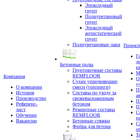
Эпоксидный
грунт
Полиуретановый
грунт
Эпоксидный
антистатический
грунт
Полиуретановые лаки
Проект
Г
д
Бетонные полы
и
Грунтовочные составы
М
REMFLOOR
Компания
О
Сухие упрочняющие
у
О компании
смеси (топпинги)
П
История
Составы по уходу за
а
Производство
свежевыложенным
П
Референс-
бетоном
П
лист
Ремонтные составы
С
Обучение
REMFLOOR
п
Вакансии
Бетонные стяжки
С
Фибра для бетона
о
Т