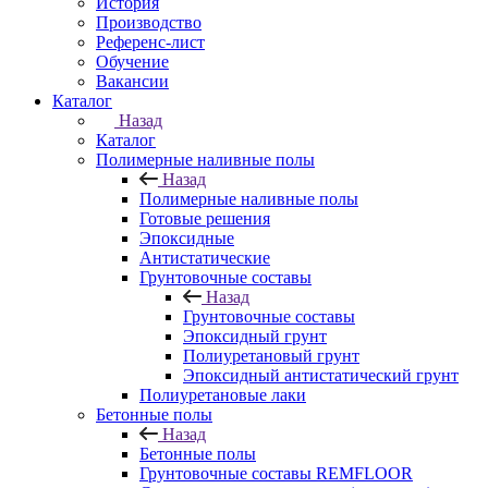
История
Производство
Референс-лист
Обучение
Вакансии
Каталог
Назад
Каталог
Полимерные наливные полы
Назад
Полимерные наливные полы
Готовые решения
Эпоксидные
Антистатические
Грунтовочные составы
Назад
Грунтовочные составы
Эпоксидный грунт
Полиуретановый грунт
Эпоксидный антистатический грунт
Полиуретановые лаки
Бетонные полы
Назад
Бетонные полы
Грунтовочные составы REMFLOOR