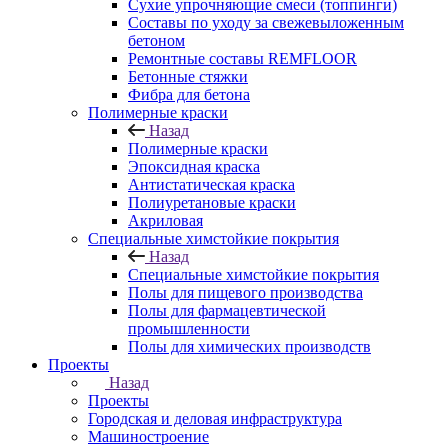
Сухие упрочняющие смеси (топпинги)
Составы по уходу за свежевыложенным
бетоном
Ремонтные составы REMFLOOR
Бетонные стяжки
Фибра для бетона
Полимерные краски
Назад
Полимерные краски
Эпоксидная краска
Антистатическая краска
Полиуретановые краски
Акриловая
Специальные химстойкие покрытия
Назад
Специальные химстойкие покрытия
Полы для пищевого производства
Полы для фармацевтической
промышленности
Полы для химических производств
Проекты
Назад
Проекты
Городская и деловая инфраструктура
Машиностроение