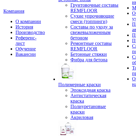
и
Грунтовочные составы
М
REMFLOOR
Компания
О
Сухие упрочняющие
у
О компании
смеси (топпинги)
П
История
Составы по уходу за
а
Производство
свежевыложенным
П
Референс-
бетоном
П
лист
Ремонтные составы
С
Обучение
REMFLOOR
п
Вакансии
Бетонные стяжки
С
Фибра для бетона
о
Т
п
О
н
Полимерные краски
Эпоксидная краска
Антистатическая
краска
Полиуретановые
краски
Акриловая