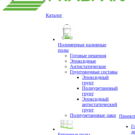
Каталог
Полимерные наливные
полы
Готовые решения
Эпоксидные
Антистатические
Грунтовочные составы
Эпоксидный
грунт
Полиуретановый
грунт
Эпоксидный
антистатический
грунт
Полиуретановые лаки
Проект
Г
д
Бетонные полы