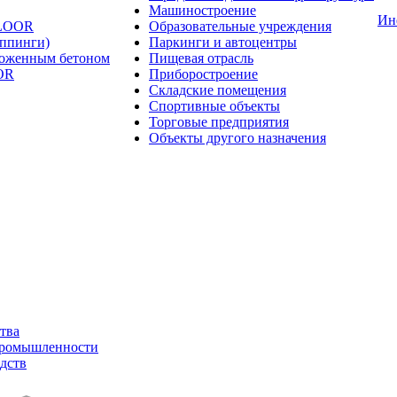
Машиностроение
Ин
FLOOR
Образовательные учреждения
оппинги)
Паркинги и автоцентры
ложенным бетоном
Пищевая отрасль
OR
Приборостроение
Складские помещения
Спортивные объекты
Торговые предприятия
Объекты другого назначения
тва
промышленности
дств