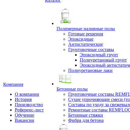
Каталог
Полимерные наливные полы
Готовые решения
Эпоксидные
Антистатические
Грунтовочные составы
Эпоксидный грунт
Полиуретановый грунт
Эпоксидный антистатич
Полиуретановые лаки
Компания
Бетонные полы
О компании
Грунтовочные составы REM
История
Сухие упрочняющие смеси (т
Производство
Составы по уходу за свежевы
Референс-лист
Ремонтные составы REMFLO
Обучение
Бетонные стяжки
Вакансии
Фибра для бетона