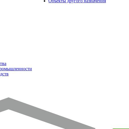
Объекты другого назначения
тва
промышленности
дств