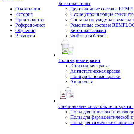
Бетонные полы
О компании
Грунтовочные составы REM
История
Сухие упрочняющие смеси (т
Производство
Составы по уходу за свежевы
Референс-лист
Ремонтные составы REMFLO
Обучение
Бетонные стяжки
Вакансии
Фибра для бетона
Полимерные краски
Эпоксидная краска
Антистатическая краска
Полиуретановые краски
Акриловая
Специальные химстойкие покрытия
Полы для пищевого производс
Полы для фармацевтической 
Полы для химических произво