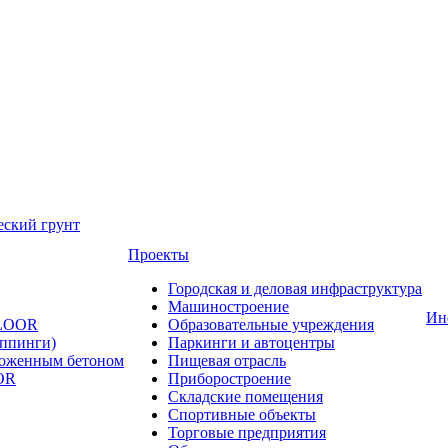
еский грунт
Проекты
Городская и деловая инфраструктура
Машиностроение
Ин
FLOOR
Образовательные учреждения
оппинги)
Паркинги и автоцентры
ложенным бетоном
Пищевая отрасль
OR
Приборостроение
Складские помещения
Спортивные объекты
Торговые предприятия