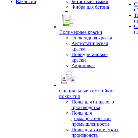
Вакансии
Бетонные стяжки
С
Фибра для бетона
о
Т
п
О
н
Полимерные краски
Эпоксидная краска
Антистатическая
краска
Полиуретановые
краски
Акриловая
Специальные химстойкие
покрытия
Полы для пищевого
производства
Полы для
фармацевтической
промышленности
Полы для химических
производств