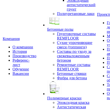
Эпоксидный
антистатический
грунт
Полиуретановые лаки
Проект
Г
д
Бетонные полы
и
Грунтовочные составы
М
REMFLOOR
Компания
О
Сухие упрочняющие
у
О компании
смеси (топпинги)
П
История
Составы по уходу за
а
Производство
свежевыложенным
П
Референс-
бетоном
П
лист
Ремонтные составы
С
Обучение
REMFLOOR
п
Вакансии
Бетонные стяжки
С
Фибра для бетона
о
Т
п
О
н
Полимерные краски
Эпоксидная краска
Антистатическая