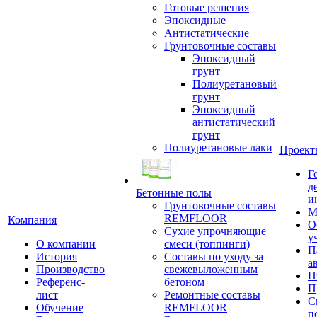
Готовые решения
Эпоксидные
Антистатические
Грунтовочные составы
Эпоксидный
грунт
Полиуретановый
грунт
Эпоксидный
антистатический
грунт
Полиуретановые лаки
Проект
Г
д
Бетонные полы
и
Грунтовочные составы
М
REMFLOOR
Компания
О
Сухие упрочняющие
у
О компании
смеси (топпинги)
П
История
Составы по уходу за
а
Производство
свежевыложенным
П
Референс-
бетоном
П
лист
Ремонтные составы
С
Обучение
REMFLOOR
п