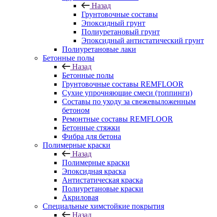
Назад
Грунтовочные составы
Эпоксидный грунт
Полиуретановый грунт
Эпоксидный антистатический грунт
Полиуретановые лаки
Бетонные полы
Назад
Бетонные полы
Грунтовочные составы REMFLOOR
Сухие упрочняющие смеси (топпинги)
Составы по уходу за свежевыложенным
бетоном
Ремонтные составы REMFLOOR
Бетонные стяжки
Фибра для бетона
Полимерные краски
Назад
Полимерные краски
Эпоксидная краска
Антистатическая краска
Полиуретановые краски
Акриловая
Специальные химстойкие покрытия
Назад