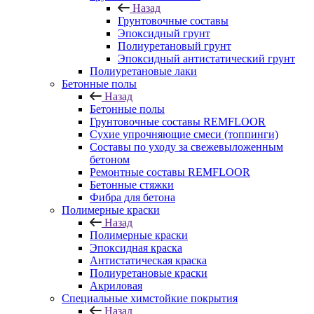
Назад
Грунтовочные составы
Эпоксидный грунт
Полиуретановый грунт
Эпоксидный антистатический грунт
Полиуретановые лаки
Бетонные полы
Назад
Бетонные полы
Грунтовочные составы REMFLOOR
Сухие упрочняющие смеси (топпинги)
Составы по уходу за свежевыложенным
бетоном
Ремонтные составы REMFLOOR
Бетонные стяжки
Фибра для бетона
Полимерные краски
Назад
Полимерные краски
Эпоксидная краска
Антистатическая краска
Полиуретановые краски
Акриловая
Специальные химстойкие покрытия
Назад