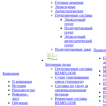
Готовые решения
Эпоксидные
Антистатические
Грунтовочные составы
Эпоксидный
грунт
Полиуретановый
грунт
Эпоксидный
антистатический
грунт
Полиуретановые лаки
Проект
Г
д
Бетонные полы
и
Грунтовочные составы
М
REMFLOOR
Компания
О
Сухие упрочняющие
у
О компании
смеси (топпинги)
П
История
Составы по уходу за
а
Производство
свежевыложенным
П
Референс-
бетоном
П
лист
Ремонтные составы
С
Обучение
REMFLOOR
п