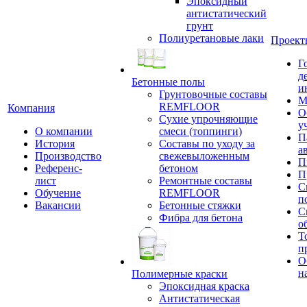
Эпоксидный
антистатический
грунт
Полиуретановые лаки
Проект
Г
д
Бетонные полы
и
Грунтовочные составы
М
REMFLOOR
Компания
О
Сухие упрочняющие
у
О компании
смеси (топпинги)
П
История
Составы по уходу за
а
Производство
свежевыложенным
П
Референс-
бетоном
П
лист
Ремонтные составы
С
Обучение
REMFLOOR
п
Вакансии
Бетонные стяжки
С
Фибра для бетона
о
Т
п
О
н
Полимерные краски
Эпоксидная краска
Антистатическая