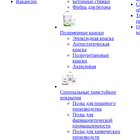
Вакансии
Бетонные стяжки
С
Фибра для бетона
о
Т
п
О
н
Полимерные краски
Эпоксидная краска
Антистатическая
краска
Полиуретановые
краски
Акриловая
Специальные химстойкие
покрытия
Полы для пищевого
производства
Полы для
фармацевтической
промышленности
Полы для химических
производств