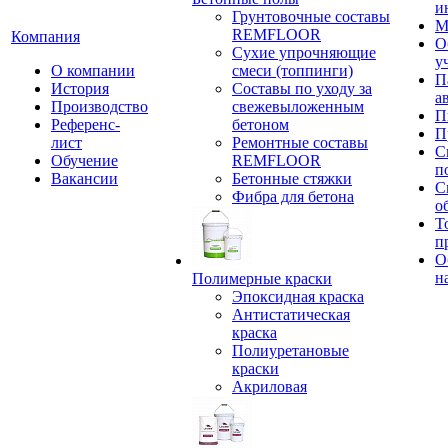
и
Грунтовочные составы
М
REMFLOOR
Компания
О
Сухие упрочняющие
у
О компании
смеси (топпинги)
П
История
Составы по уходу за
а
Производство
свежевыложенным
П
Референс-
бетоном
П
лист
Ремонтные составы
С
Обучение
REMFLOOR
п
Вакансии
Бетонные стяжки
С
Фибра для бетона
о
Т
п
О
н
Полимерные краски
Эпоксидная краска
Антистатическая
краска
Полиуретановые
краски
Акриловая