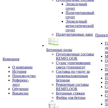
Эпоксидный
грунт
Полиуретановый
грунт
Эпоксидный
антистатический
грунт
Полиуретановые лаки
Проект
Г
д
Бетонные полы
и
Грунтовочные составы
М
REMFLOOR
Компания
О
Сухие упрочняющие
у
О компании
смеси (топпинги)
П
История
Составы по уходу за
а
Производство
свежевыложенным
П
Референс-
бетоном
П
лист
Ремонтные составы
С
Обучение
REMFLOOR
п
Вакансии
Бетонные стяжки
С
Фибра для бетона
о
Т