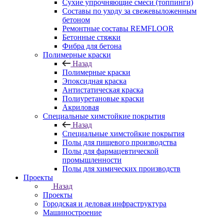
Сухие упрочняющие смеси (топпинги)
Составы по уходу за свежевыложенным
бетоном
Ремонтные составы REMFLOOR
Бетонные стяжки
Фибра для бетона
Полимерные краски
Назад
Полимерные краски
Эпоксидная краска
Антистатическая краска
Полиуретановые краски
Акриловая
Специальные химстойкие покрытия
Назад
Специальные химстойкие покрытия
Полы для пищевого производства
Полы для фармацевтической
промышленности
Полы для химических производств
Проекты
Назад
Проекты
Городская и деловая инфраструктура
Машиностроение