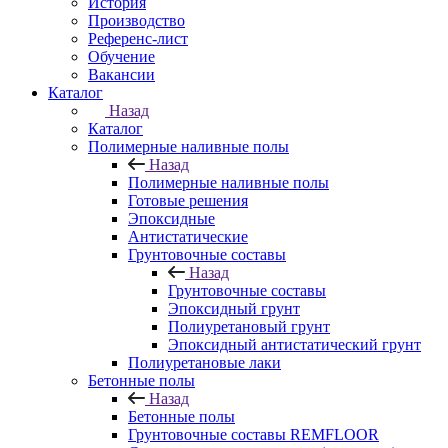
История
Производство
Референс-лист
Обучение
Вакансии
Каталог
Назад
Каталог
Полимерные наливные полы
Назад
Полимерные наливные полы
Готовые решения
Эпоксидные
Антистатические
Грунтовочные составы
Назад
Грунтовочные составы
Эпоксидный грунт
Полиуретановый грунт
Эпоксидный антистатический грунт
Полиуретановые лаки
Бетонные полы
Назад
Бетонные полы
Грунтовочные составы REMFLOOR