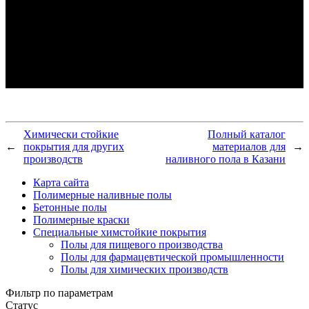
Химически стойкие
Полный каталог
←
покрытия для других
материалов для
→
производств
наливного пола в Казани
Карта сайта
Полимерные наливные полы
Бетонные полы
Полимерные краски
Специальные химстойкие покрытия
Полы для пищевого производства
Полы для фармацевтической промышленности
Полы для химических производств
Фильтр по параметрам
Статус