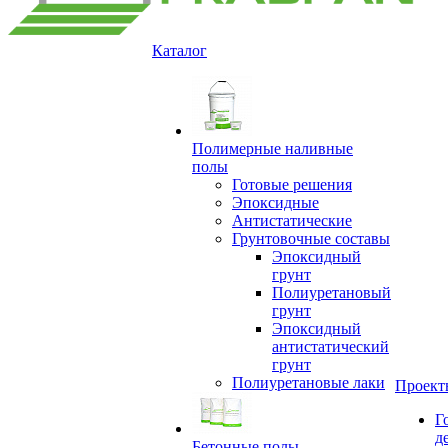
Каталог
Полимерные наливные
полы
Готовые решения
Эпоксидные
Антистатические
Грунтовочные составы
Эпоксидный
грунт
Полиуретановый
грунт
Эпоксидный
антистатический
грунт
Полиуретановые лаки
Проект
Г
д
Бетонные полы