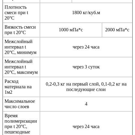
Плотность
смеси при t
1800 кг/куб.м
20°C
Вязкость смеси
1000 мПа*с
2000 мПа*с
при t 20°С
Межслойный
интервал t
через 24 часа
20°С, минимум
Межслойный
интервал t
через 3 суток
20°С, максимум
Расход
0,2-0,3 кг на первый слой, 0,1-0,2 кг на
материала на
последующие слои
1м2
Максимальное
4
число слоев
Время
полимеризации
при t 20°C,
через 24 часа
пешеходные