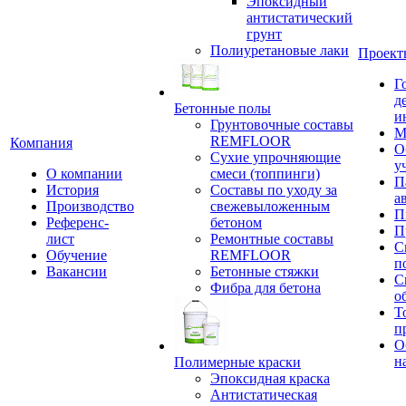
Эпоксидный
антистатический
грунт
Полиуретановые лаки
Проект
Г
д
Бетонные полы
и
Грунтовочные составы
М
REMFLOOR
Компания
О
Сухие упрочняющие
у
О компании
смеси (топпинги)
П
История
Составы по уходу за
а
Производство
свежевыложенным
П
Референс-
бетоном
П
лист
Ремонтные составы
С
Обучение
REMFLOOR
п
Вакансии
Бетонные стяжки
С
Фибра для бетона
о
Т
п
О
н
Полимерные краски
Эпоксидная краска
Антистатическая