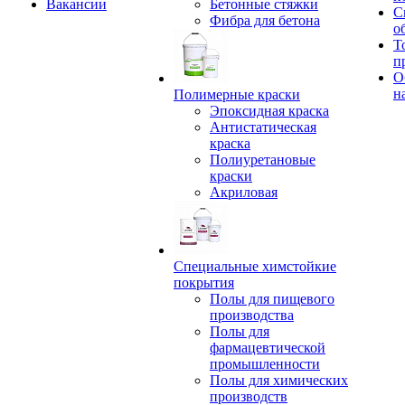
Вакансии
Бетонные стяжки
С
Фибра для бетона
о
Т
п
О
н
Полимерные краски
Эпоксидная краска
Антистатическая
краска
Полиуретановые
краски
Акриловая
Специальные химстойкие
покрытия
Полы для пищевого
производства
Полы для
фармацевтической
промышленности
Полы для химических
производств