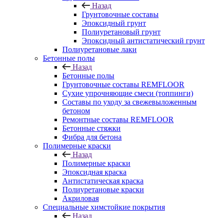
Назад
Грунтовочные составы
Эпоксидный грунт
Полиуретановый грунт
Эпоксидный антистатический грунт
Полиуретановые лаки
Бетонные полы
Назад
Бетонные полы
Грунтовочные составы REMFLOOR
Сухие упрочняющие смеси (топпинги)
Составы по уходу за свежевыложенным
бетоном
Ремонтные составы REMFLOOR
Бетонные стяжки
Фибра для бетона
Полимерные краски
Назад
Полимерные краски
Эпоксидная краска
Антистатическая краска
Полиуретановые краски
Акриловая
Специальные химстойкие покрытия
Назад