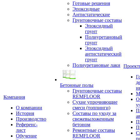
Готовые решения
Эпоксидные
Антистатические
Грунтовочные составы
Эпоксидный
грунт
Полиуретановый
грунт
Эпоксидный
антистатический
грунт
Полиуретановые лаки
Проект
Г
д
Бетонные полы
и
Грунтовочные составы
М
REMFLOOR
Компания
О
Сухие упрочняющие
у
О компании
смеси (топпинги)
П
История
Составы по уходу за
а
Производство
свежевыложенным
П
Референс-
бетоном
П
лист
Ремонтные составы
С
Обучение
REMFLOOR
п