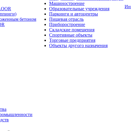
Машиностроение
Ин
FLOOR
Образовательные учреждения
оппинги)
Паркинги и автоцентры
ложенным бетоном
Пищевая отрасль
OR
Приборостроение
Складские помещения
Спортивные объекты
Торговые предприятия
Объекты другого назначения
тва
промышленности
дств