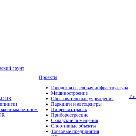
еский грунт
Проекты
Городская и деловая инфраструктура
Машиностроение
Ин
FLOOR
Образовательные учреждения
оппинги)
Паркинги и автоцентры
ложенным бетоном
Пищевая отрасль
OR
Приборостроение
Складские помещения
Спортивные объекты
Торговые предприятия