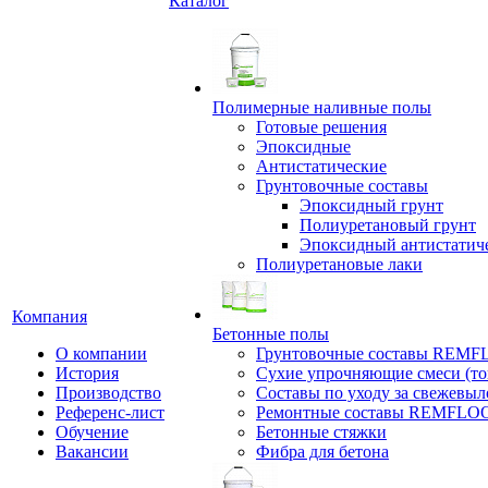
Каталог
Полимерные наливные полы
Готовые решения
Эпоксидные
Антистатические
Грунтовочные составы
Эпоксидный грунт
Полиуретановый грунт
Эпоксидный антистатич
Полиуретановые лаки
Компания
Бетонные полы
О компании
Грунтовочные составы REM
История
Сухие упрочняющие смеси (т
Производство
Составы по уходу за свежевы
Референс-лист
Ремонтные составы REMFLO
Обучение
Бетонные стяжки
Вакансии
Фибра для бетона