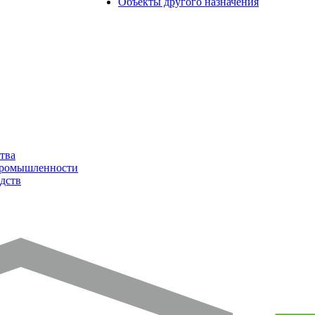
Объекты другого назначения
тва
промышленности
дств