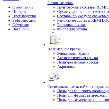
Бетонные полы
О компании
Грунтовочные составы REM
История
Сухие упрочняющие смеси (т
Производство
Составы по уходу за свежевы
Референс-лист
Ремонтные составы REMFLO
Обучение
Бетонные стяжки
Вакансии
Фибра для бетона
Полимерные краски
Эпоксидная краска
Антистатическая краска
Полиуретановые краски
Акриловая
Специальные химстойкие покрытия
Полы для пищевого производс
Полы для фармацевтической 
Полы для химических произво