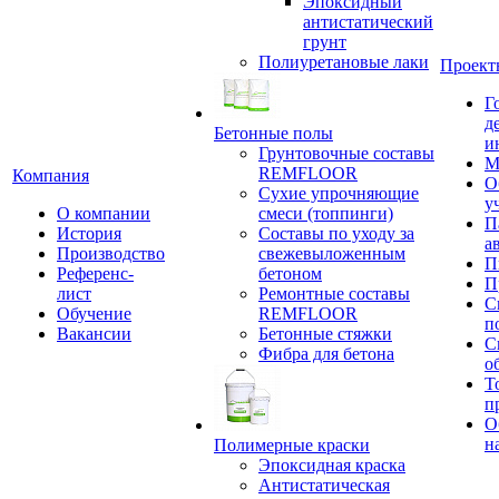
Эпоксидный
антистатический
грунт
Полиуретановые лаки
Проект
Г
д
Бетонные полы
и
Грунтовочные составы
М
REMFLOOR
Компания
О
Сухие упрочняющие
у
О компании
смеси (топпинги)
П
История
Составы по уходу за
а
Производство
свежевыложенным
П
Референс-
бетоном
П
лист
Ремонтные составы
С
Обучение
REMFLOOR
п
Вакансии
Бетонные стяжки
С
Фибра для бетона
о
Т
п
О
н
Полимерные краски
Эпоксидная краска
Антистатическая