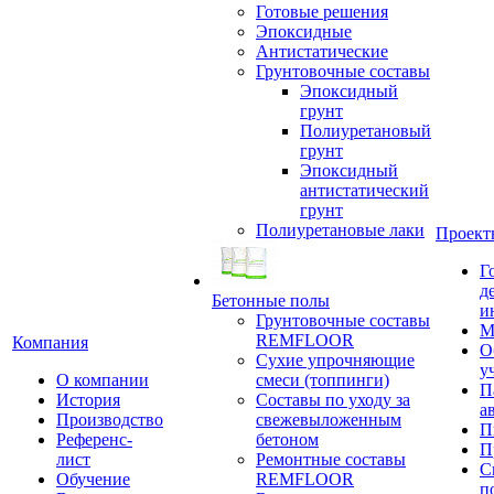
Готовые решения
Эпоксидные
Антистатические
Грунтовочные составы
Эпоксидный
грунт
Полиуретановый
грунт
Эпоксидный
антистатический
грунт
Полиуретановые лаки
Проект
Г
д
Бетонные полы
и
Грунтовочные составы
М
REMFLOOR
Компания
О
Сухие упрочняющие
у
О компании
смеси (топпинги)
П
История
Составы по уходу за
а
Производство
свежевыложенным
П
Референс-
бетоном
П
лист
Ремонтные составы
С
Обучение
REMFLOOR
п