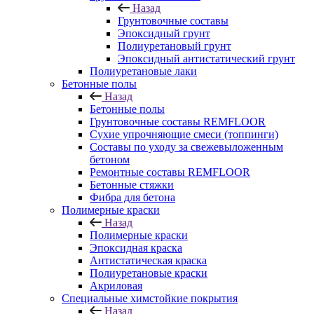
Назад
Грунтовочные составы
Эпоксидный грунт
Полиуретановый грунт
Эпоксидный антистатический грунт
Полиуретановые лаки
Бетонные полы
Назад
Бетонные полы
Грунтовочные составы REMFLOOR
Сухие упрочняющие смеси (топпинги)
Составы по уходу за свежевыложенным
бетоном
Ремонтные составы REMFLOOR
Бетонные стяжки
Фибра для бетона
Полимерные краски
Назад
Полимерные краски
Эпоксидная краска
Антистатическая краска
Полиуретановые краски
Акриловая
Специальные химстойкие покрытия
Назад