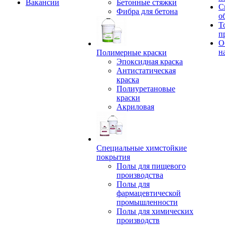
Вакансии
Бетонные стяжки
С
Фибра для бетона
о
Т
п
О
н
Полимерные краски
Эпоксидная краска
Антистатическая
краска
Полиуретановые
краски
Акриловая
Специальные химстойкие
покрытия
Полы для пищевого
производства
Полы для
фармацевтической
промышленности
Полы для химических
производств