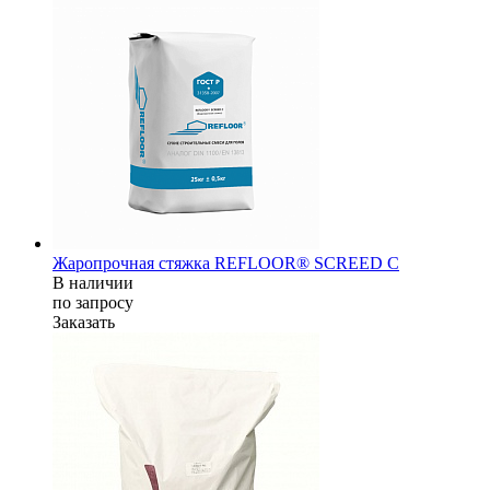
Жаропрочная стяжка REFLOOR® SCREED C
В наличии
по зап
р
осу
Заказать