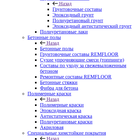
Назад
Грунтовочные составы
Эпоксидный грунт
Полиуретановый грунт
Эпоксидный антистатический грунт
Полиуретановые лаки
Бетонные полы
Назад
Бетонные полы
Грунтовочные составы REMFLOOR
Сухие упрочняющие смеси (топпинги)
Составы по уходу за свежевыложенным
бетоном
Ремонтные составы REMFLOOR
Бетонные стяжки
Фибра для бетона
Полимерные краски
Назад
Полимерные краски
Эпоксидная краска
Антистатическая краска
Полиуретановые краски
Акриловая
Специальные химстойкие покрытия
Назад