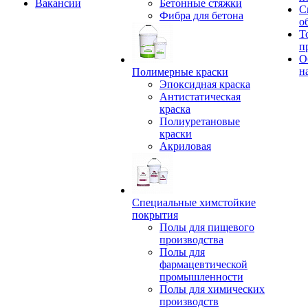
Вакансии
Бетонные стяжки
С
Фибра для бетона
о
Т
п
О
н
Полимерные краски
Эпоксидная краска
Антистатическая
краска
Полиуретановые
краски
Акриловая
Специальные химстойкие
покрытия
Полы для пищевого
производства
Полы для
фармацевтической
промышленности
Полы для химических
производств