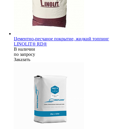
Цементно-песчаное покрытие, жидкий топпинг
LINOLIT® RD®
В наличии
по зап
р
осу
Заказать