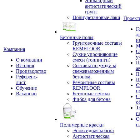
Эпоксидный
антистатический
грунт
Полиуретановые лаки
Проект
Г
д
Бетонные полы
и
Грунтовочные составы
М
REMFLOOR
Компания
О
Сухие упрочняющие
у
О компании
смеси (топпинги)
П
История
Составы по уходу за
а
Производство
свежевыложенным
П
Референс-
бетоном
П
лист
Ремонтные составы
С
Обучение
REMFLOOR
п
Вакансии
Бетонные стяжки
С
Фибра для бетона
о
Т
п
О
н
Полимерные краски
Эпоксидная краска
Антистатическая