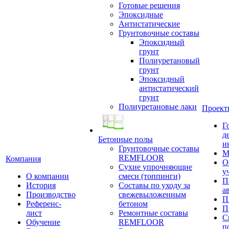
Готовые решения
Эпоксидные
Антистатические
Грунтовочные составы
Эпоксидный
грунт
Полиуретановый
грунт
Эпоксидный
антистатический
грунт
Полиуретановые лаки
Проект
Г
д
Бетонные полы
и
Грунтовочные составы
М
REMFLOOR
Компания
О
Сухие упрочняющие
у
О компании
смеси (топпинги)
П
История
Составы по уходу за
а
Производство
свежевыложенным
П
Референс-
бетоном
П
лист
Ремонтные составы
С
Обучение
REMFLOOR
п