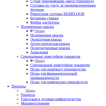
Сухие упрочняющие смеси (топпинги)
Составы по уходу за свежевыложенным
бетоном
Ремонтные составы REMFLOOR
Бетонные стяжки
Фибра для бетона
Полимерные краски
Назад
Полимерные краски
Эпоксидная краска
Антистатическая краска
Полиуретановые краски
Акриловая
Специальные химстойкие покрытия
Назад
Специальные химстойкие покрытия
Полы для пищевого производства
Полы для фармацевтической
промышленности
Полы для химических производств
Проекты
Назад
Проекты
Городская и деловая инфраструктура
Машиностроение