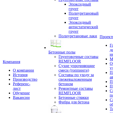
Эпоксидный
грунт
Полиуретановый
грунт
Эпоксидный
антистатический
грунт
Полиуретановые лаки
Проект
Г
д
Бетонные полы
и
Грунтовочные составы
М
REMFLOOR
Компания
О
Сухие упрочняющие
у
О компании
смеси (топпинги)
П
История
Составы по уходу за
а
Производство
свежевыложенным
П
Референс-
бетоном
П
лист
Ремонтные составы
С
Обучение
REMFLOOR
п
Вакансии
Бетонные стяжки
С
Фибра для бетона
о
Т