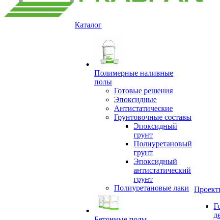
Каталог
Полимерные наливные
полы
Готовые решения
Эпоксидные
Антистатические
Грунтовочные составы
Эпоксидный
грунт
Полиуретановый
грунт
Эпоксидный
антистатический
грунт
Полиуретановые лаки
Проект
Г
д
Бетонные полы