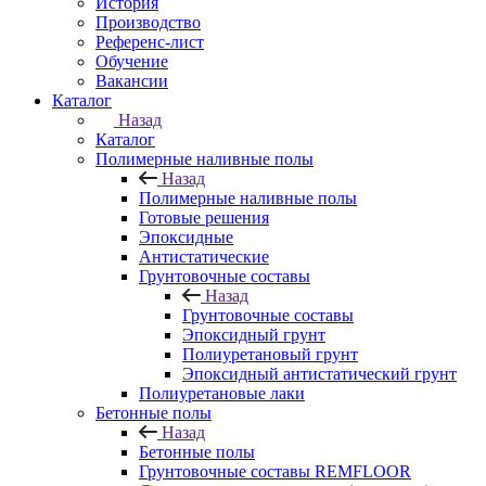
История
Производство
Референс-лист
Обучение
Вакансии
Каталог
Назад
Каталог
Полимерные наливные полы
Назад
Полимерные наливные полы
Готовые решения
Эпоксидные
Антистатические
Грунтовочные составы
Назад
Грунтовочные составы
Эпоксидный грунт
Полиуретановый грунт
Эпоксидный антистатический грунт
Полиуретановые лаки
Бетонные полы
Назад
Бетонные полы
Грунтовочные составы REMFLOOR