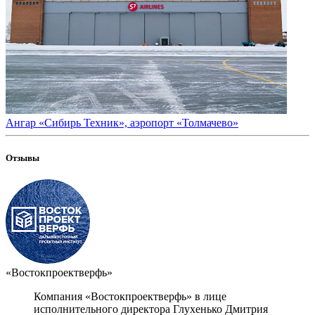
Ангар «Сибирь Техник», аэропорт «Толмачево»
Отзывы
«Востокпроектверфь»
Компания «Востокпроектверфь» в лице
исполнительного директора Глухенько Дмитрия