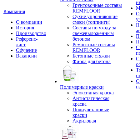
и
Грунтовочные составы
М
REMFLOOR
Компания
О
Сухие упрочняющие
у
О компании
смеси (топпинги)
П
История
Составы по уходу за
а
Производство
свежевыложенным
П
Референс-
бетоном
П
лист
Ремонтные составы
С
Обучение
REMFLOOR
п
Вакансии
Бетонные стяжки
С
Фибра для бетона
о
Т
п
О
н
Полимерные краски
Эпоксидная краска
Антистатическая
краска
Полиуретановые
краски
Акриловая