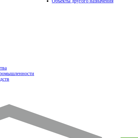
Объекты другого назначения
тва
промышленности
дств