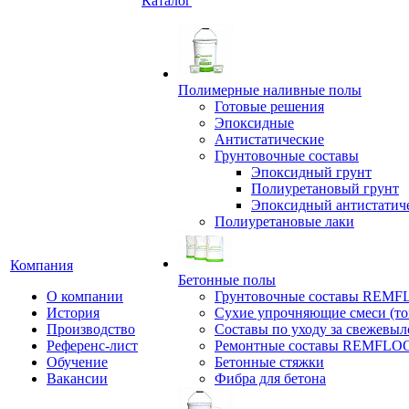
Каталог
Полимерные наливные полы
Готовые решения
Эпоксидные
Антистатические
Грунтовочные составы
Эпоксидный грунт
Полиуретановый грунт
Эпоксидный антистатич
Полиуретановые лаки
Компания
Бетонные полы
О компании
Грунтовочные составы REM
История
Сухие упрочняющие смеси (т
Производство
Составы по уходу за свежевы
Референс-лист
Ремонтные составы REMFLO
Обучение
Бетонные стяжки
Вакансии
Фибра для бетона