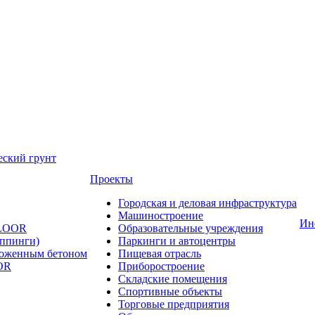
еский грунт
Проекты
Городская и деловая инфраструктура
Машиностроение
Ин
FLOOR
Образовательные учреждения
оппинги)
Паркинги и автоцентры
ложенным бетоном
Пищевая отрасль
OR
Приборостроение
Складские помещения
Спортивные объекты
Торговые предприятия