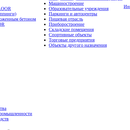
Машиностроение
Ин
FLOOR
Образовательные учреждения
оппинги)
Паркинги и автоцентры
ложенным бетоном
Пищевая отрасль
OR
Приборостроение
Складские помещения
Спортивные объекты
Торговые предприятия
Объекты другого назначения
тва
промышленности
дств