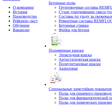
Бетонные полы
О компании
Грунтовочные составы REM
История
Сухие упрочняющие смеси (т
Производство
Составы по уходу за свежевы
Референс-лист
Ремонтные составы REMFLO
Обучение
Бетонные стяжки
Вакансии
Фибра для бетона
Полимерные краски
Эпоксидная краска
Антистатическая краска
Полиуретановые краски
Акриловая
Специальные химстойкие покрытия
Полы для пищевого производс
Полы для фармацевтической 
Полы для химических произво