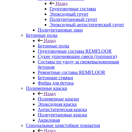
Назад
Грунтовочные составы
Эпоксидный грунт
Полиуретановый грунт
Эпоксидный антистатический грунт
Полиуретановые лаки
Бетонные полы
Назад
Бетонные полы
Грунтовочные составы REMFLOOR
Сухие упрочняющие смеси (топпинги)
Составы по уходу за свежевыложенным
бетоном
Ремонтные составы REMFLOOR
Бетонные стяжки
Фибра для бетона
Полимерные краски
Назад
Полимерные краски
Эпоксидная краска
Антистатическая краска
Полиуретановые краски
Акриловая
Специальные химстойкие покрытия
Назад