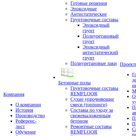
Готовые решения
Эпоксидные
Антистатические
Грунтовочные составы
Эпоксидный
грунт
Полиуретановый
грунт
Эпоксидный
антистатический
грунт
Полиуретановые лаки
Проект
Г
д
Бетонные полы
и
Грунтовочные составы
М
REMFLOOR
Компания
О
Сухие упрочняющие
у
О компании
смеси (топпинги)
П
История
Составы по уходу за
а
Производство
свежевыложенным
П
Референс-
бетоном
П
лист
Ремонтные составы
С
Обучение
REMFLOOR
п