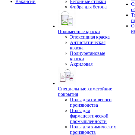
Вакансии
Бетонные стяжки
С
Фибра для бетона
о
Т
п
О
н
Полимерные краски
Эпоксидная краска
Антистатическая
краска
Полиуретановые
краски
Акриловая
Специальные химстойкие
покрытия
Полы для пищевого
производства
Полы для
фармацевтической
промышленности
Полы для химических
производств