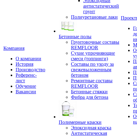
Эпоксидный
антистатический
грунт
Полиуретановые лаки
Проект
Г
д
Бетонные полы
и
Грунтовочные составы
М
REMFLOOR
Компания
О
Сухие упрочняющие
у
О компании
смеси (топпинги)
П
История
Составы по уходу за
а
Производство
свежевыложенным
П
Референс-
бетоном
П
лист
Ремонтные составы
С
Обучение
REMFLOOR
п
Вакансии
Бетонные стяжки
С
Фибра для бетона
о
Т
п
О
н
Полимерные краски
Эпоксидная краска
Антистатическая