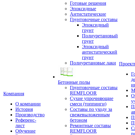
Готовые решения
Эпоксидные
Антистатические
Грунтовочные составы
Эпоксидный
грунт
Полиуретановый
грунт
Эпоксидный
антистатический
грунт
Полиуретановые лаки
Проект
Г
д
Бетонные полы
и
Грунтовочные составы
М
REMFLOOR
Компания
О
Сухие упрочняющие
у
О компании
смеси (топпинги)
П
История
Составы по уходу за
а
Производство
свежевыложенным
П
Референс-
бетоном
П
лист
Ремонтные составы
С
Обучение
REMFLOOR
п