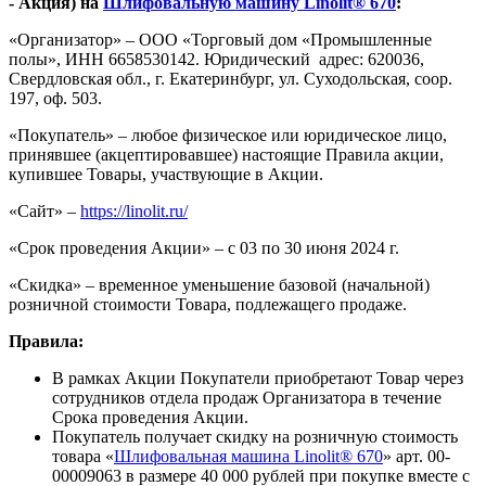
- Акция) на
Шлифовальную машину Linolit® 670
:
«Организатор» – ООО «Торговый дом «Промышленные
полы», ИНН 6658530142. Юридический адрес: 620036,
Свердловская обл., г. Екатеринбург, ул. Суходольская, соор.
197, оф. 503.
«Покупатель» – любое физическое или юридическое лицо,
принявшее (акцептировавшее) настоящие Правила акции,
купившее Товары, участвующие в Акции.
«Сайт» –
https://linolit.ru/
«Срок проведения Акции» – с 03 по 30 июня 2024 г.
«Скидка» – временное уменьшение базовой (начальной)
розничной стоимости Товара, подлежащего продаже.
Правила:
В рамках Акции Покупатели приобретают Товар через
сотрудников отдела продаж Организатора в течение
Срока проведения Акции.
Покупатель получает скидку на розничную стоимость
товара «
Шлифовальная машина Linolit® 670
» арт. 00-
00009063 в размере 40 000 рублей при покупке вместе с