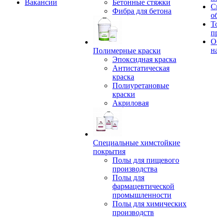
Вакансии
Бетонные стяжки
С
Фибра для бетона
о
Т
п
О
н
Полимерные краски
Эпоксидная краска
Антистатическая
краска
Полиуретановые
краски
Акриловая
Специальные химстойкие
покрытия
Полы для пищевого
производства
Полы для
фармацевтической
промышленности
Полы для химических
производств