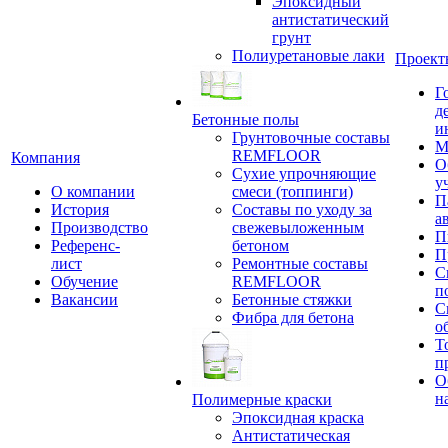
Эпоксидный
антистатический
грунт
Полиуретановые лаки
Проект
Г
д
Бетонные полы
и
Грунтовочные составы
М
REMFLOOR
Компания
О
Сухие упрочняющие
у
О компании
смеси (топпинги)
П
История
Составы по уходу за
а
Производство
свежевыложенным
П
Референс-
бетоном
П
лист
Ремонтные составы
С
Обучение
REMFLOOR
п
Вакансии
Бетонные стяжки
С
Фибра для бетона
о
Т
п
О
н
Полимерные краски
Эпоксидная краска
Антистатическая