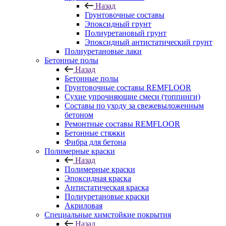
Назад
Грунтовочные составы
Эпоксидный грунт
Полиуретановый грунт
Эпоксидный антистатический грунт
Полиуретановые лаки
Бетонные полы
Назад
Бетонные полы
Грунтовочные составы REMFLOOR
Сухие упрочняющие смеси (топпинги)
Составы по уходу за свежевыложенным
бетоном
Ремонтные составы REMFLOOR
Бетонные стяжки
Фибра для бетона
Полимерные краски
Назад
Полимерные краски
Эпоксидная краска
Антистатическая краска
Полиуретановые краски
Акриловая
Специальные химстойкие покрытия
Назад