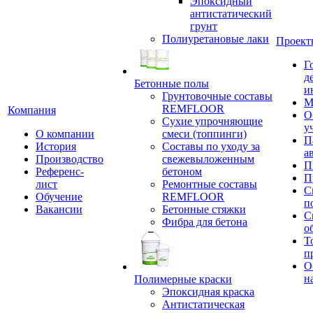
Эпоксидный
антистатический
грунт
Полиуретановые лаки
Проект
Г
д
Бетонные полы
и
Грунтовочные составы
М
REMFLOOR
Компания
О
Сухие упрочняющие
у
О компании
смеси (топпинги)
П
История
Составы по уходу за
а
Производство
свежевыложенным
П
Референс-
бетоном
П
лист
Ремонтные составы
С
Обучение
REMFLOOR
п
Вакансии
Бетонные стяжки
С
Фибра для бетона
о
Т
п
О
н
Полимерные краски
Эпоксидная краска
Антистатическая