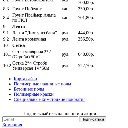
700,00р.
8.3
Грунт Победит
кан.
250,00р.
Грунт Праймер Альпа
8.4
кан.
701,80р.
по ГКЛ
9
Лента
9.1
Лента "Дихтунгсбанд"
рул.
444,00р.
9.2
Лента кромочная
рул.
356,50р.
10
Сетка
Сетка малярная 2*2
10.1
рул.
648,00р.
(Строби) 50м2
Сетка 2*4 Строби
10.2
рул.
552,70р.
Универсал 1м*50м
Карта сайта
Полимерные наливные полы
Бетонные полы
Полимерные краски
Специальные химстойкие покрытия
Подписывайтесь на новости и акции:
Компания