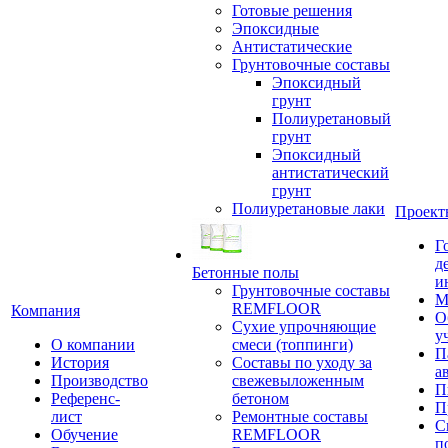
Готовые решения
Эпоксидные
Антистатические
Грунтовочные составы
Эпоксидный
грунт
Полиуретановый
грунт
Эпоксидный
антистатический
грунт
Полиуретановые лаки
Проект
Г
д
Бетонные полы
и
Грунтовочные составы
М
REMFLOOR
Компания
О
Сухие упрочняющие
у
О компании
смеси (топпинги)
П
История
Составы по уходу за
а
Производство
свежевыложенным
П
Референс-
бетоном
П
лист
Ремонтные составы
С
Обучение
REMFLOOR
п