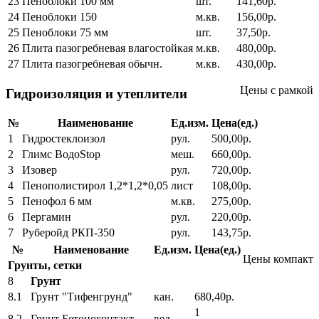
23
Пеноблоки 100 мм
шт.
141,60р.
24
Пеноблоки 150
м.кв.
156,00р.
25
Пеноблоки 75 мм
шт.
37,50р.
26
Плита пазогребневая влагостойкая
м.кв.
480,00р.
27
Плита пазогребневая обычн.
м.кв.
430,00р.
Цены с рамкой
Гидроизоляция и утеплители
№
Наименование
Ед.изм.
Цена(ед.)
1
Гидростеклоизол
рул.
500,00р.
2
Глимс ВодоStop
меш.
660,00р.
3
Изовер
рул.
720,00р.
4
Пенополистирол 1,2*1,2*0,05
лист
108,00р.
5
Пенофол 6 мм
м.кв.
275,00р.
6
Пергамин
рул.
220,00р.
7
Руберойд РКП-350
рул.
143,75р.
№
Наименование
Ед.изм.
Цена(ед.)
Цены компакт
Грунты, сетки
8
Грунт
8.1
Грунт "Тифенгрунд"
кан.
680,40р.
1
8.2
Грунт Бетоноконтакт
вед.