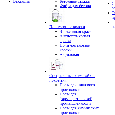
Вакансии
Бетонные стяжки
С
Фибра для бетона
о
Т
п
О
н
Полимерные краски
Эпоксидная краска
Антистатическая
краска
Полиуретановые
краски
Акриловая
Специальные химстойкие
покрытия
Полы для пищевого
производства
Полы для
фармацевтической
промышленности
Полы для химических
производств