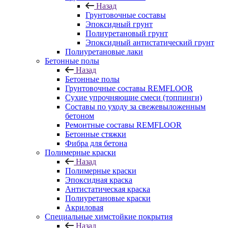
Назад
Грунтовочные составы
Эпоксидный грунт
Полиуретановый грунт
Эпоксидный антистатический грунт
Полиуретановые лаки
Бетонные полы
Назад
Бетонные полы
Грунтовочные составы REMFLOOR
Сухие упрочняющие смеси (топпинги)
Составы по уходу за свежевыложенным
бетоном
Ремонтные составы REMFLOOR
Бетонные стяжки
Фибра для бетона
Полимерные краски
Назад
Полимерные краски
Эпоксидная краска
Антистатическая краска
Полиуретановые краски
Акриловая
Специальные химстойкие покрытия
Назад