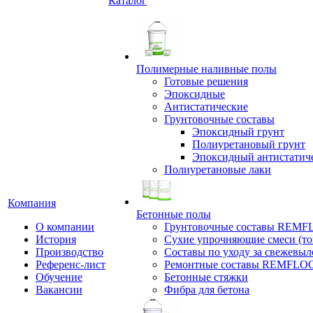
Каталог
Полимерные наливные полы
Готовые решения
Эпоксидные
Антистатические
Грунтовочные составы
Эпоксидный грунт
Полиуретановый грунт
Эпоксидный антистатич
Полиуретановые лаки
Компания
Бетонные полы
О компании
Грунтовочные составы REM
История
Сухие упрочняющие смеси (т
Производство
Составы по уходу за свежевы
Референс-лист
Ремонтные составы REMFLO
Обучение
Бетонные стяжки
Вакансии
Фибра для бетона