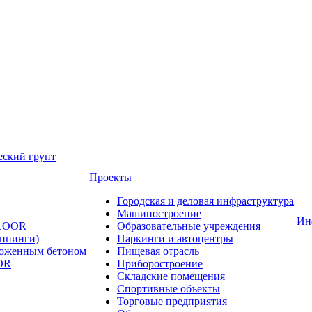
еский грунт
Проекты
Городская и деловая инфраструктура
Машиностроение
Ин
FLOOR
Образовательные учреждения
оппинги)
Паркинги и автоцентры
ложенным бетоном
Пищевая отрасль
OR
Приборостроение
Складские помещения
Спортивные объекты
Торговые предприятия