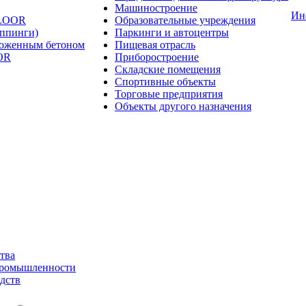
Машиностроение
Ин
FLOOR
Образовательные учреждения
оппинги)
Паркинги и автоцентры
ложенным бетоном
Пищевая отрасль
OR
Приборостроение
Складские помещения
Спортивные объекты
Торговые предприятия
Объекты другого назначения
тва
промышленности
дств