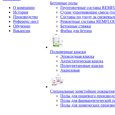
Бетонные полы
О компании
Грунтовочные составы REM
История
Сухие упрочняющие смеси (т
Производство
Составы по уходу за свежевы
Референс-лист
Ремонтные составы REMFLO
Обучение
Бетонные стяжки
Вакансии
Фибра для бетона
Полимерные краски
Эпоксидная краска
Антистатическая краска
Полиуретановые краски
Акриловая
Специальные химстойкие покрытия
Полы для пищевого производс
Полы для фармацевтической 
Полы для химических произво