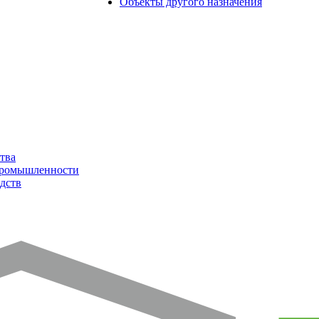
Объекты другого назначения
тва
промышленности
дств