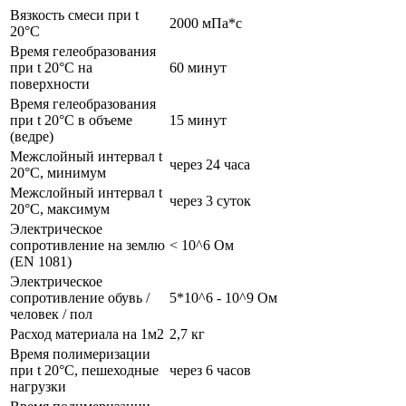
Вязкость смеси при t
2000 мПа*с
20°С
Время гелеобразования
при t 20°C на
60 минут
поверхности
Время гелеобразования
при t 20°C в объеме
15 минут
(ведре)
Межслойный интервал t
через 24 часа
20°С, минимум
Межслойный интервал t
через 3 суток
20°С, максимум
Электрическое
сопротивление на землю
< 10^6 Ом
(EN 1081)
Электрическое
сопротивление обувь /
5*10^6 - 10^9 Ом
человек / пол
Расход материала на 1м2
2,7 кг
Время полимеризации
при t 20°C, пешеходные
через 6 часов
нагрузки