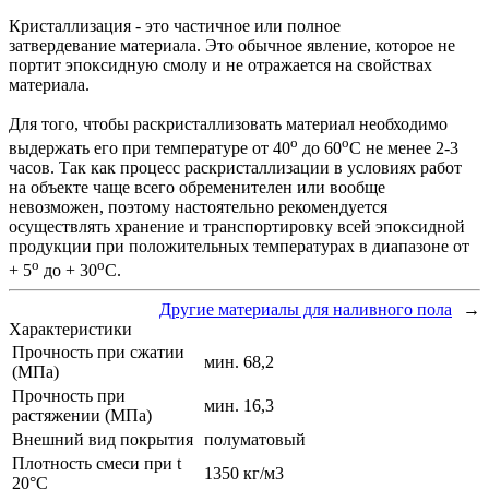
Кристаллизация - это частичное или полное
затвердевание материала. Это обычное явление, которое не
портит эпоксидную смолу и не отражается на свойствах
материала.
Для того, чтобы раскристаллизовать материал необходимо
о
о
выдержать его при температуре от 40
до 60
С не менее 2-3
часов. Так как процесс раскристаллизации в условиях работ
на объекте чаще всего обременителен или вообще
невозможен, поэтому настоятельно рекомендуется
осуществлять хранение и транспортировку всей эпоксидной
продукции при положительных температурах в диапазоне от
о
о
+ 5
до + 30
С.
Другие материалы для наливного пола
→
Характеристики
Прочность при сжатии
мин. 68,2
(МПа)
Прочность при
мин. 16,3
растяжении (МПа)
Внешний вид покрытия
полуматовый
Плотность смеси при t
1350 кг/м3
20°C