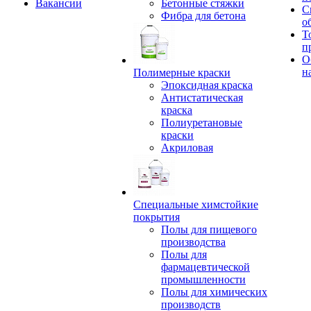
Вакансии
Бетонные стяжки
С
Фибра для бетона
о
Т
п
О
н
Полимерные краски
Эпоксидная краска
Антистатическая
краска
Полиуретановые
краски
Акриловая
Специальные химстойкие
покрытия
Полы для пищевого
производства
Полы для
фармацевтической
промышленности
Полы для химических
производств