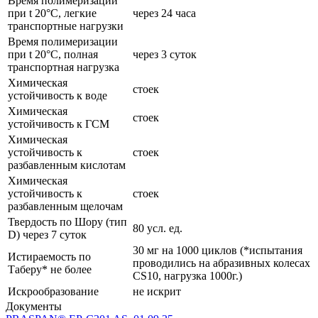
Время полимеризации
при t 20°C, легкие
через 24 часа
транспортные нагрузки
Время полимеризации
при t 20°C, полная
через 3 суток
транспортная нагрузка
Химическая
стоек
устойчивость к воде
Химическая
стоек
устойчивость к ГСМ
Химическая
устойчивость к
стоек
разбавленным кислотам
Химическая
устойчивость к
стоек
разбавленным щелочам
Твердость по Шору (тип
80 усл. ед.
D) через 7 суток
30 мг на 1000 циклов (*испытания
Истираемость по
проводились на абразивных колесах
Таберу* не более
CS10, нагрузка 1000г.)
Искрообразование
не искрит
Документы