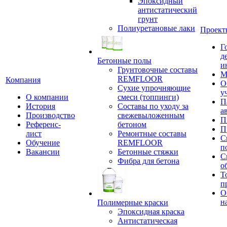
Эпоксидный
антистатический
грунт
Полиуретановые лаки
Проект
Г
д
Бетонные полы
и
Грунтовочные составы
М
REMFLOOR
Компания
О
Сухие упрочняющие
у
О компании
смеси (топпинги)
П
История
Составы по уходу за
а
Производство
свежевыложенным
П
Референс-
бетоном
П
лист
Ремонтные составы
С
Обучение
REMFLOOR
п
Вакансии
Бетонные стяжки
С
Фибра для бетона
о
Т
п
О
н
Полимерные краски
Эпоксидная краска
Антистатическая