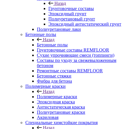
Назад
Грунтовочные составы
Эпоксидный грунт
Полиуретановый грунт
Эпоксидный антистатический грунт
Полиуретановые лаки
Бетонные полы
Назад
Бетонные полы
Грунтовочные составы REMFLOOR
Сухие упрочняющие смеси (топпинги)
Составы по уходу за свежевыложенным
бетоном
Ремонтные составы REMFLOOR
Бетонные стяжки
Фибра для бетона
Полимерные краски
Назад
Полимерные краски
Эпоксидная краска
Антистатическая краска
Полиуретановые краски
Акриловая
Специальные химстойкие покрытия
Назад