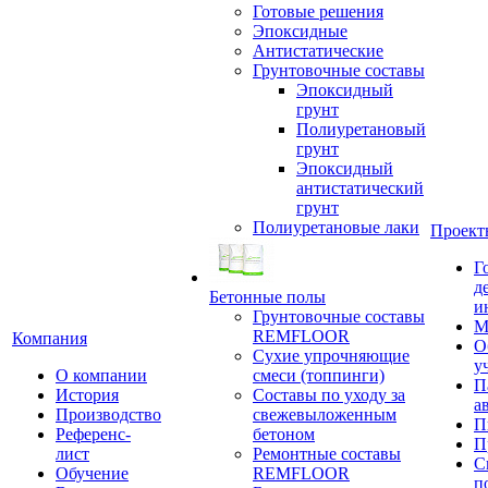
Готовые решения
Эпоксидные
Антистатические
Грунтовочные составы
Эпоксидный
грунт
Полиуретановый
грунт
Эпоксидный
антистатический
грунт
Полиуретановые лаки
Проект
Г
д
Бетонные полы
и
Грунтовочные составы
М
REMFLOOR
Компания
О
Сухие упрочняющие
у
О компании
смеси (топпинги)
П
История
Составы по уходу за
а
Производство
свежевыложенным
П
Референс-
бетоном
П
лист
Ремонтные составы
С
Обучение
REMFLOOR
п