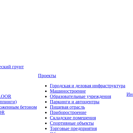
еский грунт
Проекты
Городская и деловая инфраструктура
Машиностроение
Ин
FLOOR
Образовательные учреждения
оппинги)
Паркинги и автоцентры
ложенным бетоном
Пищевая отрасль
OR
Приборостроение
Складские помещения
Спортивные объекты
Торговые предприятия