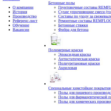
Бетонные полы
О компании
Грунтовочные составы REM
История
Сухие упрочняющие смеси (т
Производство
Составы по уходу за свежевы
Референс-лист
Ремонтные составы REMFLO
Обучение
Бетонные стяжки
Вакансии
Фибра для бетона
Полимерные краски
Эпоксидная краска
Антистатическая краска
Полиуретановые краски
Акриловая
Специальные химстойкие покрытия
Полы для пищевого производс
Полы для фармацевтической 
Полы для химических произво