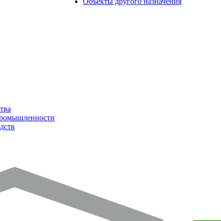
Объекты другого назначения
тва
промышленности
дств