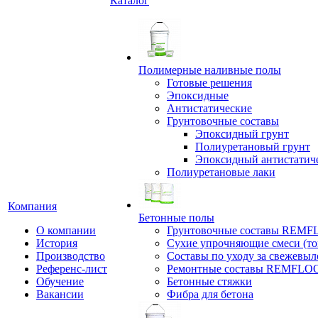
Каталог
Полимерные наливные полы
Готовые решения
Эпоксидные
Антистатические
Грунтовочные составы
Эпоксидный грунт
Полиуретановый грунт
Эпоксидный антистатич
Полиуретановые лаки
Компания
Бетонные полы
О компании
Грунтовочные составы REM
История
Сухие упрочняющие смеси (т
Производство
Составы по уходу за свежевы
Референс-лист
Ремонтные составы REMFLO
Обучение
Бетонные стяжки
Вакансии
Фибра для бетона