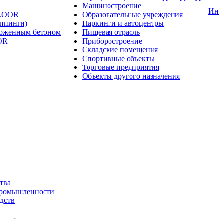
Машиностроение
Ин
FLOOR
Образовательные учреждения
оппинги)
Паркинги и автоцентры
ложенным бетоном
Пищевая отрасль
OR
Приборостроение
Складские помещения
Спортивные объекты
Торговые предприятия
Объекты другого назначения
тва
промышленности
дств