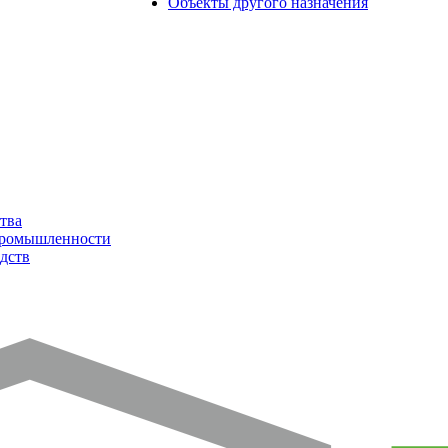
Объекты другого назначения
тва
промышленности
дств