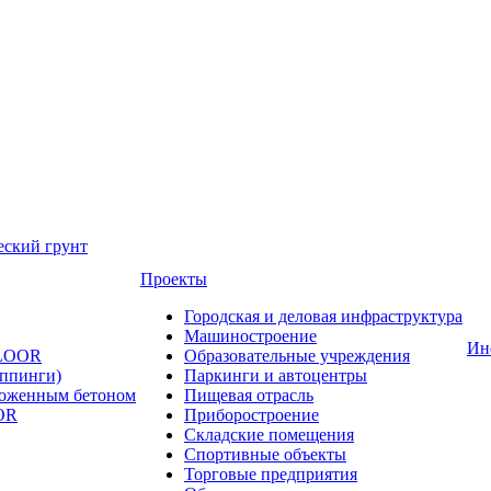
еский грунт
Проекты
Городская и деловая инфраструктура
Машиностроение
Ин
FLOOR
Образовательные учреждения
оппинги)
Паркинги и автоцентры
ложенным бетоном
Пищевая отрасль
OR
Приборостроение
Складские помещения
Спортивные объекты
Торговые предприятия