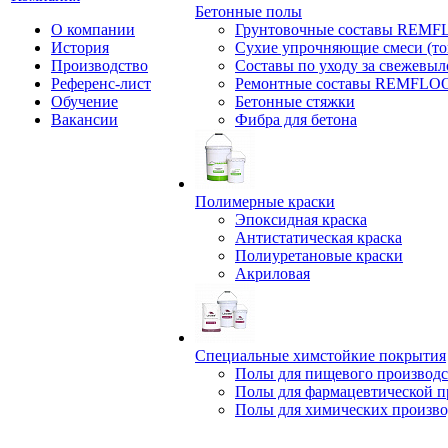
Бетонные полы
О компании
Грунтовочные составы REM
История
Сухие упрочняющие смеси (т
Производство
Составы по уходу за свежевы
Референс-лист
Ремонтные составы REMFLO
Обучение
Бетонные стяжки
Вакансии
Фибра для бетона
Полимерные краски
Эпоксидная краска
Антистатическая краска
Полиуретановые краски
Акриловая
Специальные химстойкие покрытия
Полы для пищевого производс
Полы для фармацевтической 
Полы для химических произво