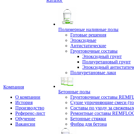
Каталог
Полимерные наливные полы
Готовые решения
Эпоксидные
Антистатические
Грунтовочные составы
Эпоксидный грунт
Полиуретановый грунт
Эпоксидный антистатич
Полиуретановые лаки
Компания
Бетонные полы
О компании
Грунтовочные составы REM
История
Сухие упрочняющие смеси (т
Производство
Составы по уходу за свежевы
Референс-лист
Ремонтные составы REMFLO
Обучение
Бетонные стяжки
Вакансии
Фибра для бетона