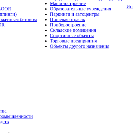
Машиностроение
Ин
FLOOR
Образовательные учреждения
оппинги)
Паркинги и автоцентры
ложенным бетоном
Пищевая отрасль
OR
Приборостроение
Складские помещения
Спортивные объекты
Торговые предприятия
Объекты другого назначения
тва
промышленности
дств