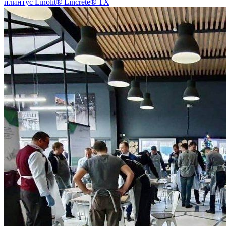
плинтус Linolit® Lincrete® ТХ