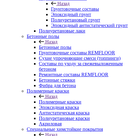
Назад
Грунтовочные составы
Эпоксидный грунт
Полиуретановый грунт
Эпоксидный антистатический грунт
Полиуретановые лаки
Бетонные полы
Назад
Бетонные полы
Грунтовочные составы REMFLOOR
Сухие упрочняющие смеси (топпинги)
Составы по уходу за свежевыложенным
бетоном
Ремонтные составы REMFLOOR
Бетонные стяжки
Фибра для бетона
Полимерные краски
Назад
Полимерные краски
Эпоксидная краска
Антистатическая краска
Полиуретановые краски
Акриловая
Специальные химстойкие покрытия
Назад