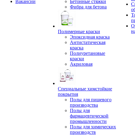
Вакансии
Бетонные стяжки
С
Фибра для бетона
о
Т
п
О
н
Полимерные краски
Эпоксидная краска
Антистатическая
краска
Полиуретановые
краски
Акриловая
Специальные химстойкие
покрытия
Полы для пищевого
производства
Полы для
фармацевтической
промышленности
Полы для химических
производств