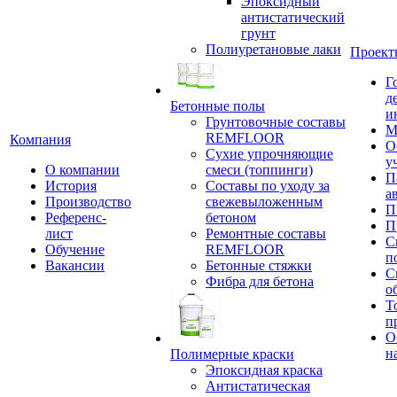
Эпоксидный
антистатический
грунт
Полиуретановые лаки
Проект
Г
д
Бетонные полы
и
Грунтовочные составы
М
REMFLOOR
Компания
О
Сухие упрочняющие
у
О компании
смеси (топпинги)
П
История
Составы по уходу за
а
Производство
свежевыложенным
П
Референс-
бетоном
П
лист
Ремонтные составы
С
Обучение
REMFLOOR
п
Вакансии
Бетонные стяжки
С
Фибра для бетона
о
Т
п
О
н
Полимерные краски
Эпоксидная краска
Антистатическая