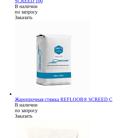
SCREED 100
В наличии
по зап
р
осу
Заказать
Жаропрочная стяжка REFLOOR® SCREED C
В наличии
по зап
р
осу
Заказать