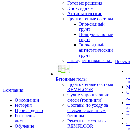
Готовые решения
Эпоксидные
Антистатические
Грунтовочные составы
Эпоксидный
грунт
Полиуретановый
грунт
Эпоксидный
антистатический
грунт
Полиуретановые лаки
Проект
Г
д
Бетонные полы
и
Грунтовочные составы
М
REMFLOOR
Компания
О
Сухие упрочняющие
у
О компании
смеси (топпинги)
П
История
Составы по уходу за
а
Производство
свежевыложенным
П
Референс-
бетоном
П
лист
Ремонтные составы
С
Обучение
REMFLOOR
п