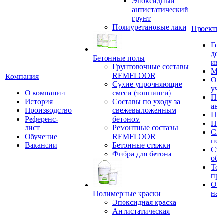
Эпоксидный
антистатический
грунт
Полиуретановые лаки
Проект
Г
д
Бетонные полы
и
Грунтовочные составы
М
REMFLOOR
Компания
О
Сухие упрочняющие
у
О компании
смеси (топпинги)
П
История
Составы по уходу за
а
Производство
свежевыложенным
П
Референс-
бетоном
П
лист
Ремонтные составы
С
Обучение
REMFLOOR
п
Вакансии
Бетонные стяжки
С
Фибра для бетона
о
Т
п
О
н
Полимерные краски
Эпоксидная краска
Антистатическая