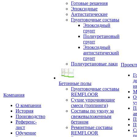
Готовые решения
Эпоксидные
Антистатические
Грунтовочные составы
Эпоксидный
грунт
Полиуретановый
грунт
Эпоксидный
антистатический
грунт
Полиуретановые лаки
Проект
Г
д
Бетонные полы
и
Грунтовочные составы
М
REMFLOOR
Компания
О
Сухие упрочняющие
у
О компании
смеси (топпинги)
П
История
Составы по уходу за
а
Производство
свежевыложенным
П
Референс-
бетоном
П
лист
Ремонтные составы
С
Обучение
REMFLOOR
п