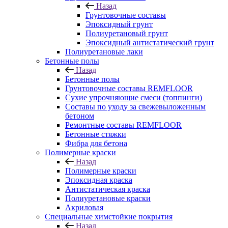
Назад
Грунтовочные составы
Эпоксидный грунт
Полиуретановый грунт
Эпоксидный антистатический грунт
Полиуретановые лаки
Бетонные полы
Назад
Бетонные полы
Грунтовочные составы REMFLOOR
Сухие упрочняющие смеси (топпинги)
Составы по уходу за свежевыложенным
бетоном
Ремонтные составы REMFLOOR
Бетонные стяжки
Фибра для бетона
Полимерные краски
Назад
Полимерные краски
Эпоксидная краска
Антистатическая краска
Полиуретановые краски
Акриловая
Специальные химстойкие покрытия
Назад