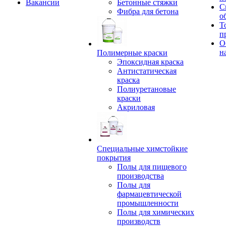
Вакансии
Бетонные стяжки
С
Фибра для бетона
о
Т
п
О
н
Полимерные краски
Эпоксидная краска
Антистатическая
краска
Полиуретановые
краски
Акриловая
Специальные химстойкие
покрытия
Полы для пищевого
производства
Полы для
фармацевтической
промышленности
Полы для химических
производств